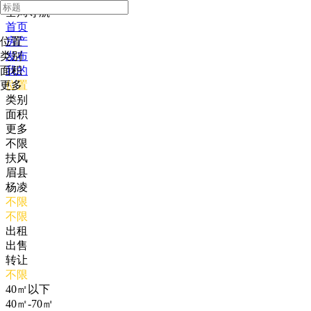
全局导航
首页
位置
房产
类别
发布
面积
我的
更多
位置
类别
面积
更多
不限
扶风
眉县
杨凌
不限
不限
出租
出售
转让
不限
40㎡以下
40㎡-70㎡