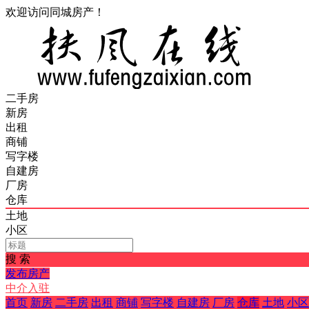
欢迎访问同城房产！
二手房
新房
出租
商铺
写字楼
自建房
厂房
仓库
土地
小区
搜 索
发布房产
中介入驻
首页
新房
二手房
出租
商铺
写字楼
自建房
厂房
仓库
土地
小区