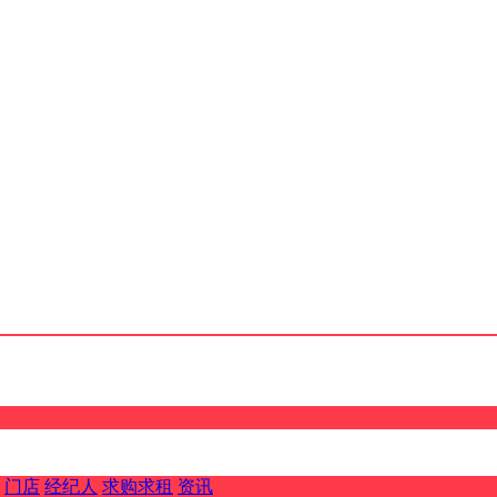
门店
经纪人
求购求租
资讯