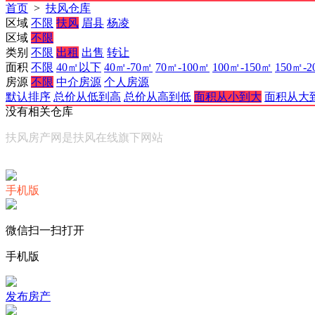
首页
>
扶风仓库
区域
不限
扶风
眉县
杨凌
区域
不限
类别
不限
出租
出售
转让
面积
不限
40㎡以下
40㎡-70㎡
70㎡-100㎡
100㎡-150㎡
150㎡-2
房源
不限
中介房源
个人房源
默认排序
总价从低到高
总价从高到低
面积从小到大
面积从大
没有相关仓库
扶风房产网是扶风在线旗下网站
手机版
微信扫一扫打开
手机版
发布房产