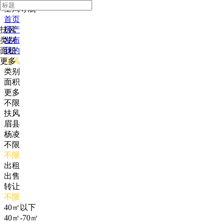
全局导航
首页
扶风
房产
类别
发布
面积
我的
更多
扶风
类别
面积
更多
不限
扶风
眉县
杨凌
不限
不限
出租
出售
转让
不限
40㎡以下
40㎡-70㎡