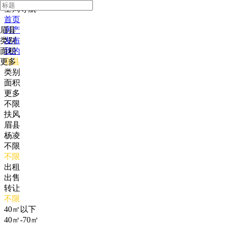
全局导航
首页
眉县
房产
类别
发布
面积
我的
更多
眉县
类别
面积
更多
不限
扶风
眉县
杨凌
不限
不限
出租
出售
转让
不限
40㎡以下
40㎡-70㎡